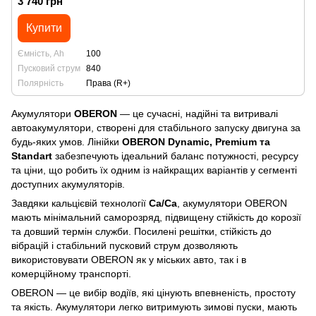
3 740 грн
Купити
Ємність, Ah
100
Пусковий струм
840
Полярність
Права (R+)
Акумулятори
OBERON
— це сучасні, надійні та витривалі
автоакумулятори, створені для стабільного запуску двигуна за
будь-яких умов. Лінійки
OBERON Dynamic, Premium та
Standart
забезпечують ідеальний баланс потужності, ресурсу
та ціни, що робить їх одним із найкращих варіантів у сегменті
доступних акумуляторів.
Завдяки кальцієвій технології
Ca/Ca
, акумулятори OBERON
мають мінімальний саморозряд, підвищену стійкість до корозії
та довший термін служби. Посилені решітки, стійкість до
вібрацій і стабільний пусковий струм дозволяють
використовувати OBERON як у міських авто, так і в
комерційному транспорті.
OBERON — це вибір водіїв, які цінують впевненість, простоту
та якість. Акумулятори легко витримують зимові пуски, мають