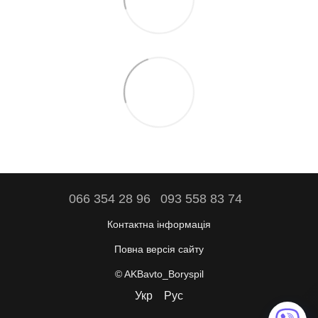
066 354 28 96
093 558 83 74
Контактна інформація
Повна версія сайту
© AKBavto_Boryspil
Укр
Рус