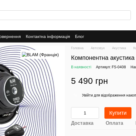
повернення
Контактна інформація
Блог
Головна
Автозвук
Акустика
К
Компонентна акустика
В наявності
Артикул: FS-0408
Нап
5 490 грн
Увійти
для відображення накоп
%
Купити
Доставка
Оплата