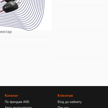
ментар
Каталог
Клієнтам
По брендам АКБ
Вхід до кабінету
Авто акумулятори
Про нас