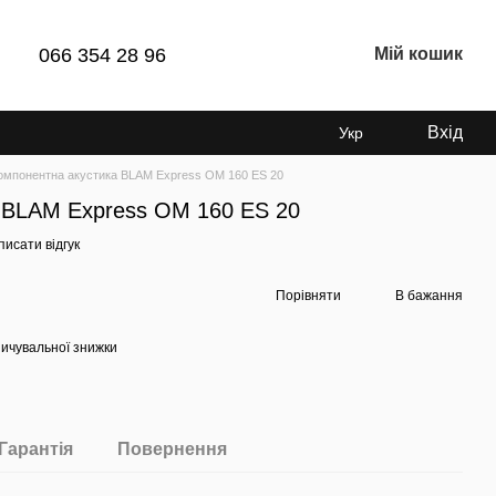
066 354 28 96
Мій кошик
Вхід
Укр
омпонентна акустика BLAM Express OM 160 ES 20
 BLAM Express OM 160 ES 20
исати відгук
Порівняти
В бажання
ичувальної знижки
Гарантія
Повернення