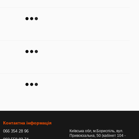
Контактна інформація
066 354 28 96
Київська обл, м.Бориспіль, вул.
Привокзальна, 50 (кабінет 104 -