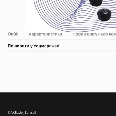
Опис
Характеристики
Новий відгук або ко
Поширити у соцмережах
© AKBavto_Boryspil