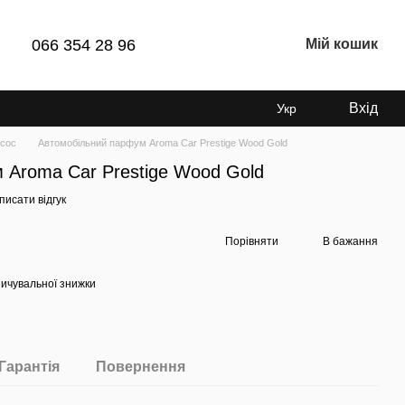
066 354 28 96
Мій кошик
Вхід
Укр
сос
Автомобільний парфум Aroma Car Prestige Wood Gold
 Aroma Car Prestige Wood Gold
писати відгук
Порівняти
В бажання
ичувальної знижки
Гарантія
Повернення