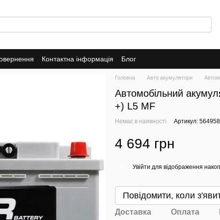
повернення
Контактна інформація
Блог
Головна
Авто акумулятори
Автом
Автомобільний акумул
+) L5 MF
Немає в наявності
Артикул: 56495
4 694 грн
Увійти
для відображення накоп
%
Повідомити, коли з'яви
Доставка
Оплата