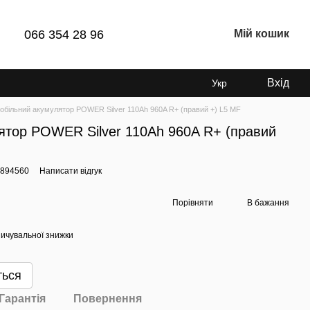
066 354 28 96
Мій кошик
Вхід
Укр
обільний акумулятор POWER Silver 110Ah 960A R+ (правий +) L5 MF
ятор POWER Silver 110Ah 960A R+ (правий
8894560
Написати відгук
Порівняти
В бажання
ичувальної знижки
ться
Гарантія
Повернення