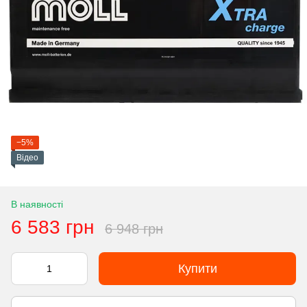
−5%
Відео
В наявності
6 583 грн
6 948 грн
Купити