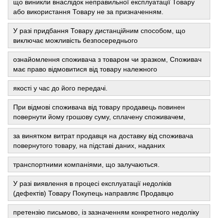
що виникли внаслідок неправильної експлуатації Товару
або використання Товару не за призначенням.
У разі придбання Товару дистанційним способом, що
виключає можливість безпосереднього
ознайомлення споживача з товаром чи зразком, Споживач
має право відмовитися від товару належного
якості у час до його передачі.
При відмові споживача від товару продавець повинен
повернути йому грошову суму, сплачену споживачем,
за винятком витрат продавця на доставку від споживача
повернутого товару, на підставі даних, наданих
транспортними компаніями, що залучаються.
У разі виявлення в процесі експлуатації недоліків
(дефектів) Товару Покупець направляє Продавцю
претензію письмово, із зазначенням конкретного недоліку