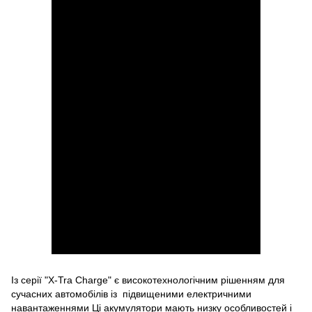
Із серії "X-Tra Charge" є високотехнологічним рішенням для
сучасних автомобілів із підвищеними електричними
навантаженнями Ці акумулятори мають низку особливостей і