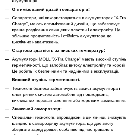
акумулятора.
Оптимізований дизайн сепараторів:
Сепаратори, які використовуються в акумуляторах "X-Tra
Charge", мають оптимізований дизайн, що забезпечує
краще розділення свинцевих пластин і електроліту. Це
збільшує продуктивність і стійкість акумулятора до
циклічних навантажень.
Стартова здатність за низьких температур:
Акумулятори MOLL "X-Tra Charge" мають високий ступінь
герметичності, що запобігає витоку електроліту та корозії.
Це робить їх безпечними та надійними в експлуатації.
Високий ступінь герметичності:
Технології безпеки забезпечують захист акумулятора і
електричних систем автомобіля від пошкоджень,
викликаних перевантаженням або коротким замиканням.
Знижений саморозряд:
Спеціальні технології, впроваджені в цій лінійці, знижують
швидкість саморозряду акумулятора, що дає змогу
зберігати заряд довше, особливо під час тривалого