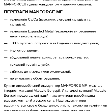
MANFORCE® гідним конкурентом у преміум сегменті.
ПЕРЕВАГИ MANFORСE MF
технологія Ca/Ca (пластини, леговані кальцієм та
кальцієм);
технологія Expanded Metal (технологія виготовлення
негативного електрода);
+30% пускової потужності за будь-яких погодних умов;
індикатор заряду;
вбудований пламегасник, сепаратор-конвертер;
тривалий термін служби;
стійкість до тяжких умов експлуатації;
не вимагають обслуговування.
Купити автомобільний акумулятор MANFORCE MF можна в
інтернет-магазині Akbavto Boryspil. У каталозі компанії Akbavto
Boryspil представлені надійні акумулятори виробництва
відомих компаній з усього світу. Наші акумулятори
відрізняються своєю бездоганною якістю, високими технічними
показниками та функціональними характеристиками.