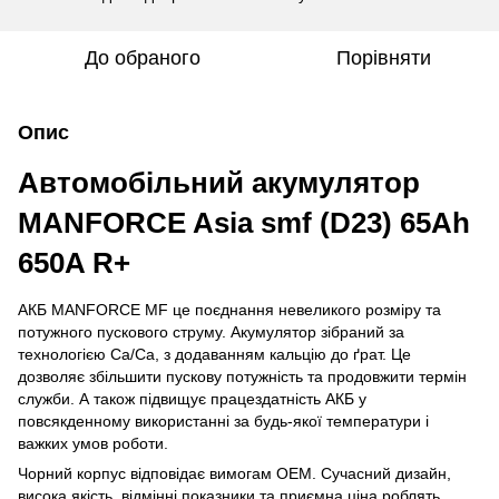
До обраного
Порівняти
Опис
Автомобільний акумулятор
MANFORСE Asia smf (D23) 65Ah
650A R+
АКБ MANFORСE MF це поєднання невеликого розміру та
потужного пускового струму. Акумулятор зібраний за
технологією Ca/Ca, з додаванням кальцію до ґрат. Це
дозволяє збільшити пускову потужність та продовжити термін
служби. А також підвищує працездатність АКБ у
повсякденному використанні за будь-якої температури і
важких умов роботи.
Чорний корпус відповідає вимогам ОЕМ. Сучасний дизайн,
висока якість, відмінні показники та приємна ціна роблять