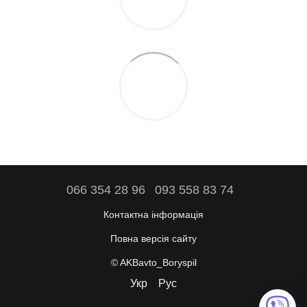
066 354 28 96
093 558 83 74
Контактна інформація
Повна версія сайту
© AKBavto_Boryspil
Укр
Рус