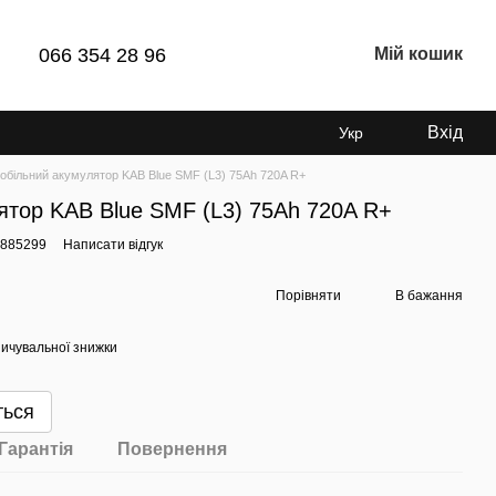
066 354 28 96
Мій кошик
Вхід
Укр
обільний акумулятор KAB Blue SMF (L3) 75Ah 720A R+
ятор KAB Blue SMF (L3) 75Ah 720A R+
5885299
Написати відгук
Порівняти
В бажання
ичувальної знижки
ться
Гарантія
Повернення