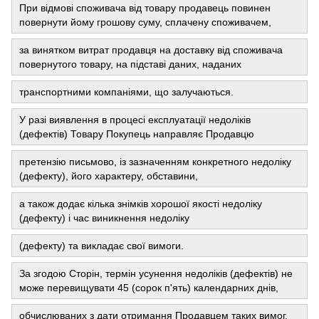
При відмові споживача від товару продавець повинен
повернути йому грошову суму, сплачену споживачем,
за винятком витрат продавця на доставку від споживача
повернутого товару, на підставі даних, наданих
транспортними компаніями, що залучаються.
У разі виявлення в процесі експлуатації недоліків
(дефектів) Товару Покупець направляє Продавцю
претензію письмово, із зазначенням конкретного недоліку
(дефекту), його характеру, обставини,
а також додає кілька знімків хорошої якості недоліку
(дефекту) і час виникнення недоліку
(дефекту) та викладає свої вимоги.
За згодою Сторін, термін усунення недоліків (дефектів) не
може перевищувати 45 (сорок п'ять) календарних днів,
обчислюваних з дати отримання Продавцем таких вимог.