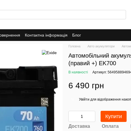
повернення
Контактна інформація
Блог
Головна
Авто акумулятори
Автом
Автомобільний акумул
(правий +) EK700
В наявності
Артикул: 56495889469
6 490 грн
Увійти
для відображення накоп
%
Купити
Доставка
Оплата