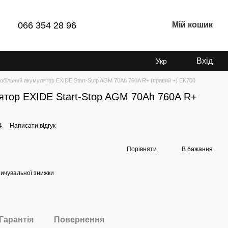
066 354 28 96
Мій кошик
Вхід
Укр
обільний акумулятор EXIDE Start-Stop AGM 70Аh 760A R+ (правий +) EK700
ятор EXIDE Start-Stop AGM 70Аh 760A R+
4
Написати відгук
Порівняти
В бажання
ичувальної знижки
Гарантія
Повернення