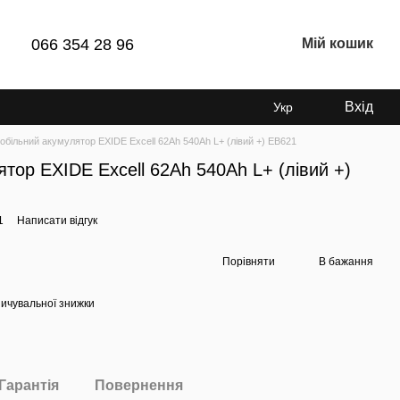
066 354 28 96
Мій кошик
Вхід
Укр
обільний акумулятор EXIDE Excell 62Аh 540Ah L+ (лівий +) EB621
тор EXIDE Excell 62Аh 540Ah L+ (лівий +)
1
Написати відгук
Порівняти
В бажання
ичувальної знижки
Гарантія
Повернення