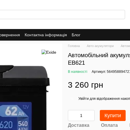
повернення
Контактна інформація
Блог
Головна
Авто акумулятори
Автом
Автомобільний акумуля
EB621
В наявності
Артикул: 56495889472
3 260 грн
Увійти
для відображення накоп
%
Купити
Доставка
Оплата