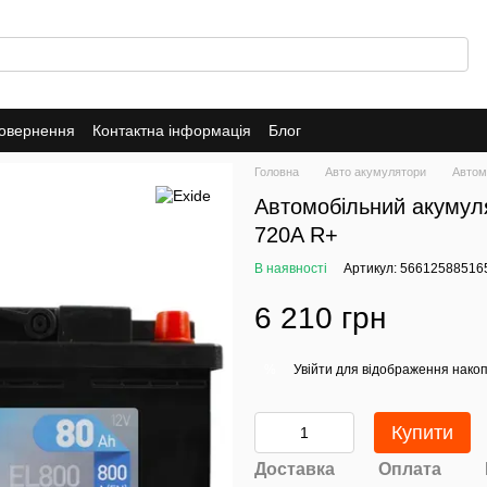
повернення
Контактна інформація
Блог
Головна
Авто акумулятори
Автом
Автомобільний акумуля
720A R+
В наявності
Артикул: 56612588516
6 210 грн
Увійти
для відображення накоп
%
Купити
Доставка
Оплата