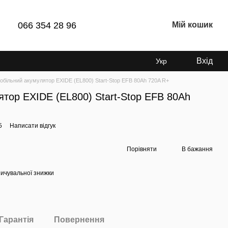
066 354 28 96
Мій кошик
Вхід
Укр
обільний акумулятор EXIDE (EL800) Start-Stop EFB 80Аh 720A R+
тор EXIDE (EL800) Start-Stop EFB 80Аh
5
Написати відгук
Порівняти
В бажання
ичувальної знижки
Гарантія
Повернення