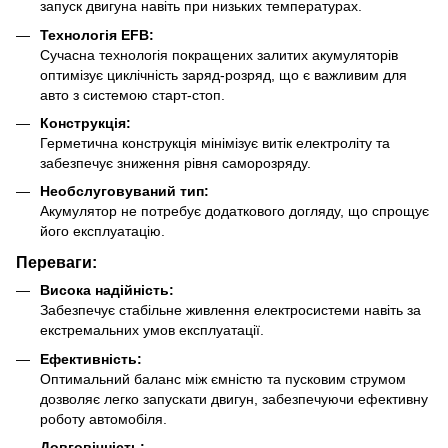
запуск двигуна навіть при низьких температурах.
Технологія EFB:
Сучасна технологія покращених залитих акумуляторів
оптимізує циклічність заряд-розряд, що є важливим для
авто з системою старт-стоп.
Конструкція:
Герметична конструкція мінімізує витік електроліту та
забезпечує зниження рівня саморозряду.
Необслуговуваний тип:
Акумулятор не потребує додаткового догляду, що спрощує
його експлуатацію.
Переваги:
Висока надійність:
Забезпечує стабільне живлення електросистеми навіть за
екстремальних умов експлуатації.
Ефективність:
Оптимальний баланс між ємністю та пусковим струмом
дозволяє легко запускати двигун, забезпечуючи ефективну
роботу автомобіля.
Довговічність: