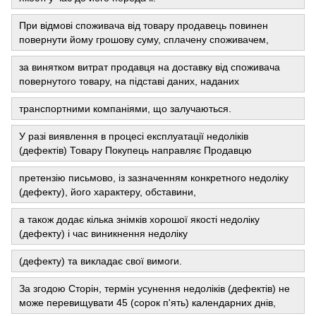
При відмові споживача від товару продавець повинен
повернути йому грошову суму, сплачену споживачем,
за винятком витрат продавця на доставку від споживача
повернутого товару, на підставі даних, наданих
транспортними компаніями, що залучаються.
У разі виявлення в процесі експлуатації недоліків
(дефектів) Товару Покупець направляє Продавцю
претензію письмово, із зазначенням конкретного недоліку
(дефекту), його характеру, обставини,
а також додає кілька знімків хорошої якості недоліку
(дефекту) і час виникнення недоліку
(дефекту) та викладає свої вимоги.
За згодою Сторін, термін усунення недоліків (дефектів) не
може перевищувати 45 (сорок п'ять) календарних днів,