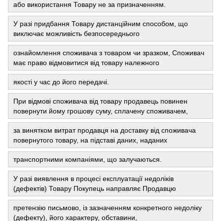
або використання Товару не за призначенням.
У разі придбання Товару дистанційним способом, що
виключає можливість безпосереднього
ознайомлення споживача з товаром чи зразком, Споживач
має право відмовитися від товару належного
якості у час до його передачі.
При відмові споживача від товару продавець повинен
повернути йому грошову суму, сплачену споживачем,
за винятком витрат продавця на доставку від споживача
повернутого товару, на підставі даних, наданих
транспортними компаніями, що залучаються.
У разі виявлення в процесі експлуатації недоліків
(дефектів) Товару Покупець направляє Продавцю
претензію письмово, із зазначенням конкретного недоліку
(дефекту), його характеру, обставини,