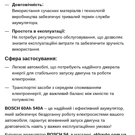
Довговічність:
Використання сучасних матеріалів і технологій
виробництва забезпечує тривалий термін служби
акумулятора.
Простота в експлуатації:
Не потребує регулярного обслуговування, що дозволяє
знизити експлуатаційні витрати та забезпечити зручність
використання.
Сфера застосування:
Легкові автомобілі, що потребують надійного джерела
енергії для стабільного запуску двигуна та роботи
електроніки.
Транспортні засоби з середнім споживанням
електроенергії, де важливий баланс між ємністю та
потужністю.
BOSCH 60Ah 540A
– це надійний і ефективний акумулятор,
який забезпечує бездоганну роботу електросистеми вашого
автомобіля, гарантує впевнений запуск двигуна та
довговічність навіть у важких експлуатаційних умовах!
Купуючи акумулятор
BOSCH S4
в магазині
akbavto.com.ua
,