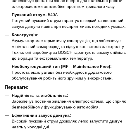
Забезпечує достатній запас енергії для стабільної роботи
електросистеми автомобіля протягом тривалого часу.
Пусковий струм:
540A
Потужний пусковий струм гарантує швидкий та впевнений
запуск двигуна навіть при несприятливих погодних умовах.
Конструкція:
Акумулятор має герметичну конструкцію, що забезпечує
мінімальний саморозряд та відсутність витоків електроліту.
Технології виробництва BOSCH гарантують високу стійкість
до вібрацій та екстремальних температур.
Необслуговуваний тип (MF – Maintenance Free):
Простота експлуатації без необхідності додаткового
обслуговування робить його зручним у використанні.
Переваги:
Надійність та стабільність:
Забезпечує постійне живлення електросистеми, що сприяє
безперебійному функціонуванню автомобіля.
Ефективний запуск двигуна:
Високий пусковий струм дозволяє легко запустити двигун
навіть у холодні дні.