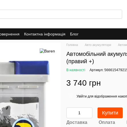
повернення
Контактна інформація
Блог
Головна
Авто акумулятори
Автом
Автомобільний акумул
(правий +)
В наявності
Артикул: 56661547921
3 740 грн
Увійти
для відображення накоп
%
Купити
Доставка
Оплата