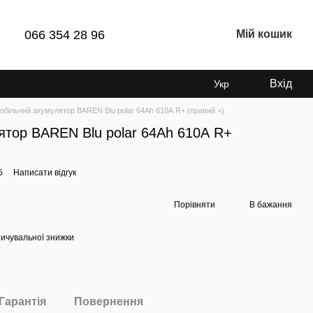
066 354 28 96
Мій кошик
Вхід
Укр
обільний акумулятор BAREN Blu polar 64Аh 610А R+ (правий +)
ятор BAREN Blu polar 64Аh 610А R+
5
Написати відгук
Порівняти
В бажання
ичувальної знижки
Гарантія
Повернення