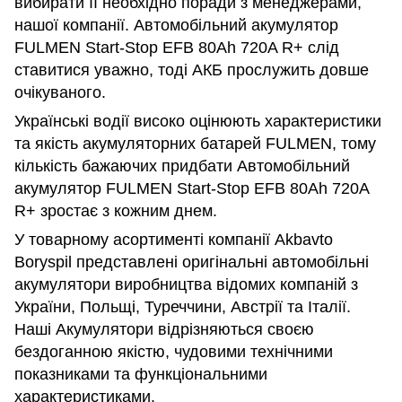
вибирати її необхідно поради з менеджерами,
нашої компанії. Автомобільний акумулятор
FULMEN Start-Stop EFB 80Ah 720A R+ слід
ставитися уважно, тоді АКБ прослужить довше
очікуваного.
Українські водії високо оцінюють характеристики
та якість акумуляторних батарей FULMEN, тому
кількість бажаючих придбати Автомобільний
акумулятор FULMEN Start-Stop EFB 80Ah 720A
R+ зростає з кожним днем.
У товарному асортименті компанії Akbavto
Boryspil представлені оригінальні автомобільні
акумулятори виробництва відомих компаній з
України, Польщі, Туреччини, Австрії та Італії.
Наші Акумулятори відрізняються своєю
бездоганною якістю, чудовими технічними
показниками та функціональними
характеристиками.