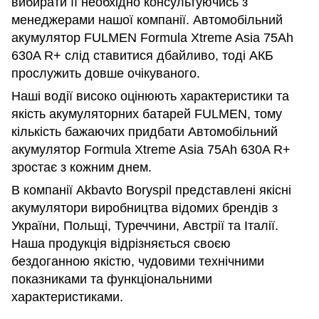
вибирати її необхідно консультуючись з
менеджерами нашої компанії. Автомобільний
акумулятор FULMEN Formula Xtreme Asia 75Ah
630A R+ слід ставитися дбайливо, тоді АКБ
прослужить довше очікуваного.
Наші водії високо оцінюють характеристики та
якість акумуляторних батарей FULMEN, тому
кількість бажаючих придбати Автомобільний
акумулятор Formula Xtreme Asia 75Ah 630A R+
зростає з кожним днем.
В компанії Akbavto Boryspil представлені якісні
акумулятори виробництва відомих брендів з
України, Польщі, Туреччини, Австрії та Італії.
Наша продукція відрізняється своєю
бездоганною якістю, чудовими технічними
показниками та функціональними
характеристиками.