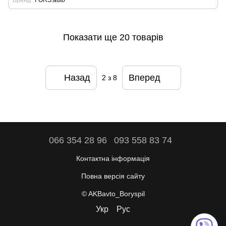
Бренд
FORS.auto
Показати ще 20 товарів
Назад
Вперед
2
з 8
066 354 28 96
093 558 83 74
Контактна інформація
Повна версія сайту
© AKBavto_Boryspil
Укр
Рус